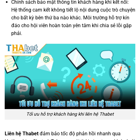
Chính sách bảo mật thông tin khách hàng khi kết nối:
Hệ thống cam kết không tiết lộ nội dung cuộc trò chuyện
cho bất kỳ bên thứ ba nào khác. Môi trường hỗ trợ kín
đáo cho hội viên hoàn toàn yên tâm khi chia sẻ lỗi gặp
phải.
Tối ưu hỗ trợ khách hàng khi liên hệ Thabet
Liên hệ Thabet
đảm bảo tốc độ phản hồi nhanh qua