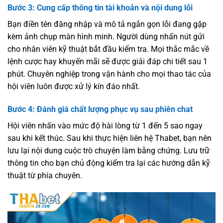
Bước 3: Cung cấp thông tin tài khoản và nội dung lỗi
Bạn điền tên đăng nhập và mô tả ngắn gọn lỗi đang gặp
kèm ảnh chụp màn hình minh. Người dùng nhấn nút gửi
cho nhân viên kỹ thuật bắt đầu kiểm tra. Mọi thắc mắc về
lệnh cược hay khuyến mãi sẽ được giải đáp chi tiết sau 1
phút. Chuyên nghiệp trong vận hành cho mọi thao tác của
hội viên luôn được xử lý kín đáo nhất.
Bước 4: Đánh giá chất lượng phục vụ sau phiên chat
Hội viên nhấn vào mức độ hài lòng từ 1 đến 5 sao ngay
sau khi kết thúc. Sau khi thực hiện liên hệ Thabet, bạn nên
lưu lại nội dung cuộc trò chuyện làm bằng chứng. Lưu trữ
thông tin cho bạn chủ động kiểm tra lại các hướng dẫn kỹ
thuật từ phía chuyên.