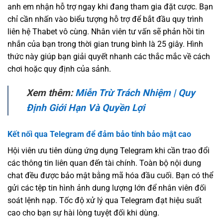
anh em nhận hỗ trợ ngay khi đang tham gia đặt cược. Bạn
chỉ cần nhấn vào biểu tượng hỗ trợ để bắt đầu quy trình
liên hệ Thabet vô cùng. Nhân viên tư vấn sẽ phản hồi tin
nhắn của bạn trong thời gian trung bình là 25 giây. Hình
thức này giúp bạn giải quyết nhanh các thắc mắc về cách
chơi hoặc quy định của sảnh.
Xem thêm:
Miễn Trừ Trách Nhiệm | Quy
Định Giới Hạn Và Quyền Lợi
Kết nối qua Telegram để đảm bảo tính bảo mật cao
Hội viên ưu tiên dùng ứng dụng Telegram khi cần trao đổi
các thông tin liên quan đến tài chính. Toàn bộ nội dung
chat đều được bảo mật bằng mã hóa đầu cuối. Bạn có thể
gửi các tệp tin hình ảnh dung lượng lớn để nhân viên đối
soát lệnh nạp. Tốc độ xử lý qua Telegram đạt hiệu suất
cao cho bạn sự hài lòng tuyệt đối khi dùng.