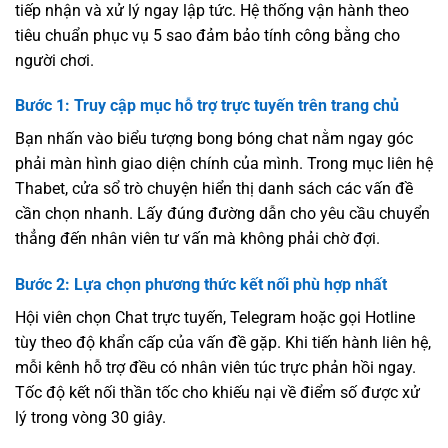
tiếp nhận và xử lý ngay lập tức. Hệ thống vận hành theo
tiêu chuẩn phục vụ 5 sao đảm bảo tính công bằng cho
người chơi.
Bước 1: Truy cập mục hỗ trợ trực tuyến trên trang chủ
Bạn nhấn vào biểu tượng bong bóng chat nằm ngay góc
phải màn hình giao diện chính của mình. Trong mục liên hệ
Thabet, cửa sổ trò chuyện hiển thị danh sách các vấn đề
cần chọn nhanh. Lấy đúng đường dẫn cho yêu cầu chuyển
thẳng đến nhân viên tư vấn mà không phải chờ đợi.
Bước 2: Lựa chọn phương thức kết nối phù hợp nhất
Hội viên chọn Chat trực tuyến, Telegram hoặc gọi Hotline
tùy theo độ khẩn cấp của vấn đề gặp. Khi tiến hành liên hệ,
mỗi kênh hỗ trợ đều có nhân viên túc trực phản hồi ngay.
Tốc độ kết nối thần tốc cho khiếu nại về điểm số được xử
lý trong vòng 30 giây.